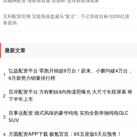
双融网配资 海南省首届“双拥杯”篮球赛圆满落幕
互利配资官网 宝能系操盘威马“复活”：千亿营收目标与200亿债
务困局
最新文章
弘益配资平台 零跑月销超9万台！蔚来、小鹏均破4万台，
1
6月新势力销量排行榜
百岸配资平台 方程豹钛9内饰谍照曝光 大尺寸长联屏幕 将
2
下半年上市
百事达配资 德式风味的豪华纯电 实拍全新奔驰纯电GLC
3
SUV
方圆配资APP下载 极氪官宣：9X五座版5天后预售！
4