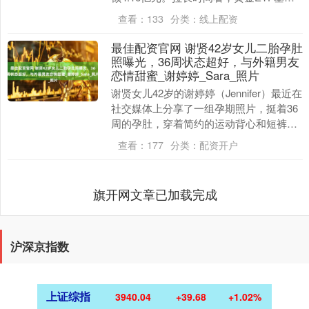
（159937）近3天资金净流入....
查看：
133
分类：
线上配资
最佳配资官网 谢贤42岁女儿二胎孕肚
照曝光，36周状态超好，与外籍男友
恋情甜蜜_谢婷婷_Sara_照片
谢贤女儿42岁的谢婷婷（Jennifer）最近在
社交媒体上分享了一组孕期照片，挺着36
周的孕肚，穿着简约的运动背心和短裤，
侧身自拍的她笑容满面，散发着准妈妈的
查看：
177
分类：
配资开户
幸....
旗开网文章已加载完成
沪深京指数
上证综指
3940.04
+39.68
+1.02%