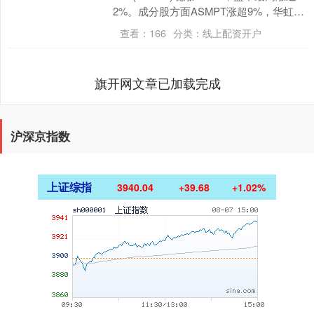
2%。成分股方面ASMPT涨超9%，华虹半
导体、东方甄选涨近7....
查看：
166
分类：
线上配资开户
旗开网文章已加载完成
沪深京指数
上证综指
3940.04
+39.68
+1.02%