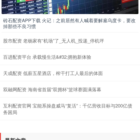
砖石配资APP下载 火记：之前居然有人喊着要解雇乌度卡，要改
掉那些不良习惯
股市配资 老杨家有“机场”了_无人机_投递_停机坪
百进配资平台 承载慢生活&#32;拥抱新体验
天成配资 低薪五星酒店，榨干打工人最后的体面
双融网配资 海南省首届“双拥杯”篮球赛圆满落幕
互利配资官网 宝能系操盘威马“复活”：千亿营收目标与200亿债
务困局