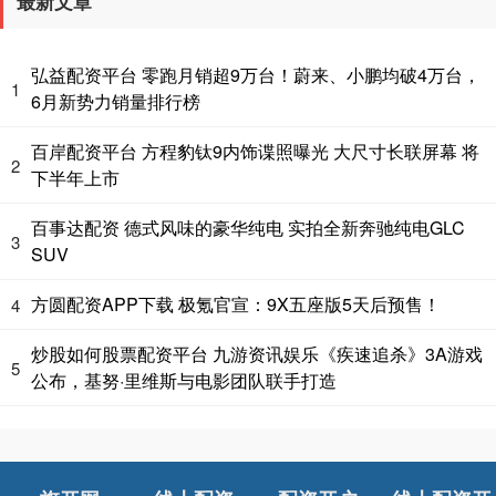
最新文章
弘益配资平台 零跑月销超9万台！蔚来、小鹏均破4万台，
1
6月新势力销量排行榜
百岸配资平台 方程豹钛9内饰谍照曝光 大尺寸长联屏幕 将
2
下半年上市
百事达配资 德式风味的豪华纯电 实拍全新奔驰纯电GLC
3
SUV
方圆配资APP下载 极氪官宣：9X五座版5天后预售！
4
炒股如何股票配资平台 九游资讯娱乐《疾速追杀》3A游戏
5
公布，基努·里维斯与电影团队联手打造