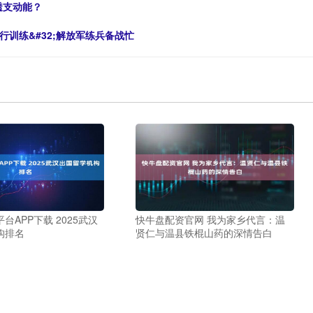
透支动能？
训练&#32;解放军练兵备战忙
台APP下载 2025武汉
快牛盘配资官网 我为家乡代言：温
构排名
贤仁与温县铁棍山药的深情告白