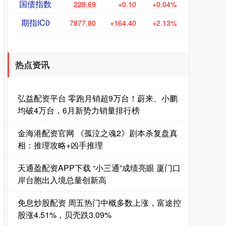
国债指数
229.69
+0.10
+0.04%
期指IC0
7877.80
+164.40
+2.13%
热点资讯
弘益配资平台 零跑月销超9万台！蔚来、小鹏
均破4万台，6月新势力销量排行榜
金海港配资官网 《孤泣之魂2》剧本杀复盘真
相：推理攻略+凶手推理
天通盈配资APP下载 “小三通”成绩亮眼 厦门口
岸台胞出入境总量创新高
免息炒股配资 周五热门中概多数上涨，富途控
股涨4.51%，贝壳跌3.09%