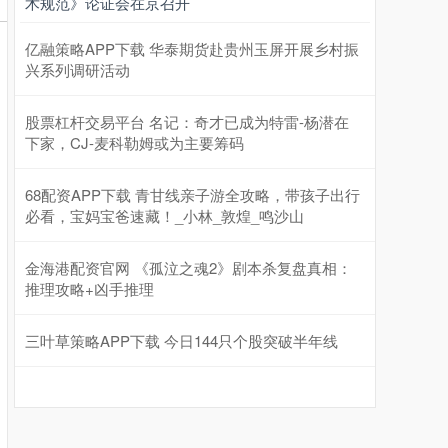
术规范》论证会在京召开
亿融策略APP下载 华泰期货赴贵州玉屏开展乡村振
兴系列调研活动
股票杠杆交易平台 名记：奇才已成为特雷-杨潜在
下家，CJ-麦科勒姆或为主要筹码
68配资APP下载 青甘线亲子游全攻略，带孩子出行
必看，宝妈宝爸速藏！_小林_敦煌_鸣沙山
金海港配资官网 《孤泣之魂2》剧本杀复盘真相：
推理攻略+凶手推理
三叶草策略APP下载 今日144只个股突破半年线