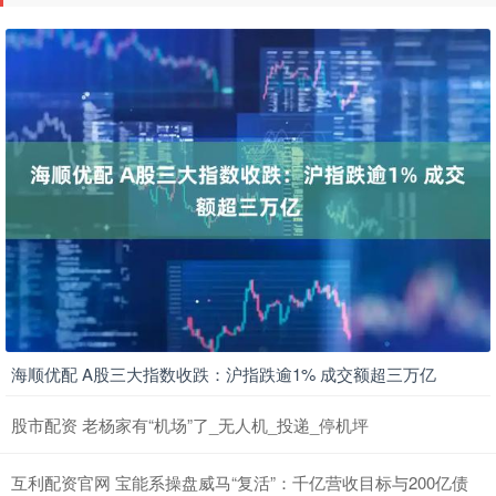
海顺优配 A股三大指数收跌：沪指跌逾1% 成交额超三万亿
股市配资 老杨家有“机场”了_无人机_投递_停机坪
互利配资官网 宝能系操盘威马“复活”：千亿营收目标与200亿债