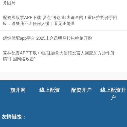
务困局
配资买股票APP下载 误点“送达”却火遍全网！重庆拄拐骑手回
应：送餐我不比任何人慢｜看见正能量
辉煌优配app平台 2025上合昆明马拉松鸣枪开跑
翼林配资APP下载 中国驻加拿大使馆发言人回应加方炒作所
谓“中国网络攻击”
旗开网
线上配资
配资开户
线上配资开
户
友情链接：