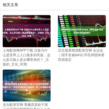
相关文章
上海配资网APP下载 汉族为什
北京股票期货配资官网 全运会
么是世界上人口最多的民族，这
｜国手发威&#32;羽毛球团体赛
么多汉族人是从哪里来的？_汉
四强落定
族的_文化_时期
龙头配资官网 青藏高原处于第