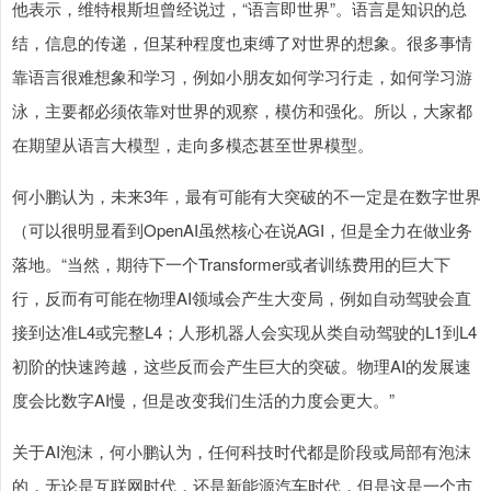
他表示，维特根斯坦曾经说过，“语言即世界”。语言是知识的总
结，信息的传递，但某种程度也束缚了对世界的想象。很多事情
靠语言很难想象和学习，例如小朋友如何学习行走，如何学习游
泳，主要都必须依靠对世界的观察，模仿和强化。所以，大家都
在期望从语言大模型，走向多模态甚至世界模型。
何小鹏认为，未来3年，最有可能有大突破的不一定是在数字世界
（可以很明显看到OpenAI虽然核心在说AGI，但是全力在做业务
落地。“当然，期待下一个Transformer或者训练费用的巨大下
行，反而有可能在物理AI领域会产生大变局，例如自动驾驶会直
接到达准L4或完整L4；人形机器人会实现从类自动驾驶的L1到L4
初阶的快速跨越，这些反而会产生巨大的突破。物理AI的发展速
度会比数字AI慢，但是改变我们生活的力度会更大。”
关于AI泡沫，何小鹏认为，任何科技时代都是阶段或局部有泡沫
的，无论是互联网时代，还是新能源汽车时代，但是这是一个市