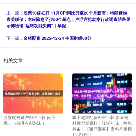
上一篇：
股票10倍杠杆 11月CPI同比升至20个月新高；特朗普炮
轰美联储：本应降息至少50个基点；卢浮宫抢劫案行政调查结果显
示博物馆“运转功能失调”丨早报
下一篇：
金猪配资 2025-12-24 中国财经60分
相关文章
股票配资账户APP下载 何小
掌上乾坤配资APP下载 新春资
鹏：当前没有AI泡沫！
料片①期爆料丨江湖年味，抢先
筹备！【骏马迎春】资料片定档
1月21日！