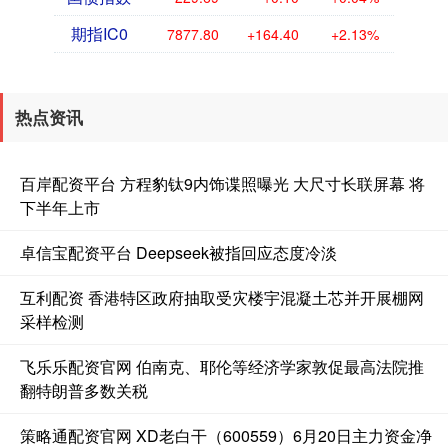
期指IC0
7877.80
+164.40
+2.13%
热点资讯
百岸配资平台 方程豹钛9内饰谍照曝光 大尺寸长联屏幕 将
下半年上市
卓信宝配资平台 Deepseek被指回应态度冷淡
互利配资 香港特区政府抽取受灾楼宇混凝土芯并开展棚网
采样检测
飞乐乐配资官网 伯南克、耶伦等经济学家敦促最高法院推
翻特朗普多数关税
策略通配资官网 XD老白干（600559）6月20日主力资金净