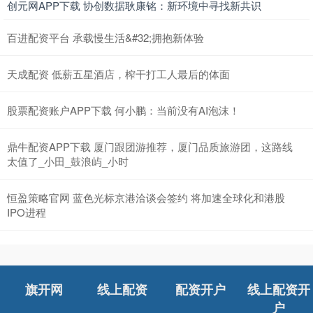
创元网APP下载 协创数据耿康铭：新环境中寻找新共识
百进配资平台 承载慢生活&#32;拥抱新体验
天成配资 低薪五星酒店，榨干打工人最后的体面
股票配资账户APP下载 何小鹏：当前没有AI泡沫！
鼎牛配资APP下载 厦门跟团游推荐，厦门品质旅游团，这路线
太值了_小田_鼓浪屿_小时
恒盈策略官网 蓝色光标京港洽谈会签约 将加速全球化和港股
IPO进程
旗开网
线上配资
配资开户
线上配资开
户