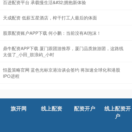
百进配资平台 承载慢生活&#32;拥抱新体验
天成配资 低薪五星酒店，榨干打工人最后的体面
股票配资账户APP下载 何小鹏：当前没有AI泡沫！
鼎牛配资APP下载 厦门跟团游推荐，厦门品质旅游团，这路线
太值了_小田_鼓浪屿_小时
恒盈策略官网 蓝色光标京港洽谈会签约 将加速全球化和港股
IPO进程
旗开网
线上配资
配资开户
线上配资开
户