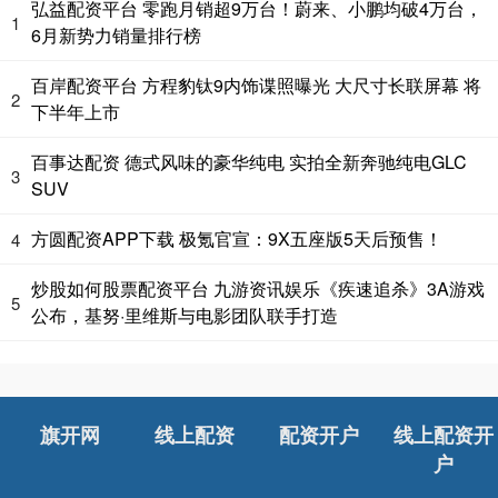
弘益配资平台 零跑月销超9万台！蔚来、小鹏均破4万台，
1
6月新势力销量排行榜
百岸配资平台 方程豹钛9内饰谍照曝光 大尺寸长联屏幕 将
2
下半年上市
百事达配资 德式风味的豪华纯电 实拍全新奔驰纯电GLC
3
SUV
方圆配资APP下载 极氪官宣：9X五座版5天后预售！
4
炒股如何股票配资平台 九游资讯娱乐《疾速追杀》3A游戏
5
公布，基努·里维斯与电影团队联手打造
旗开网
线上配资
配资开户
线上配资开
户