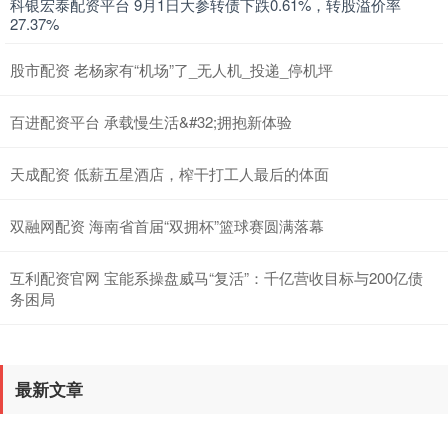
科银宏泰配资平台 9月1日大参转债下跌0.61%，转股溢价率
27.37%
股市配资 老杨家有“机场”了_无人机_投递_停机坪
百进配资平台 承载慢生活&#32;拥抱新体验
天成配资 低薪五星酒店，榨干打工人最后的体面
双融网配资 海南省首届“双拥杯”篮球赛圆满落幕
互利配资官网 宝能系操盘威马“复活”：千亿营收目标与200亿债
务困局
最新文章